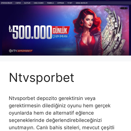
Ntvsporbet
Ntvsporbet depozito gerektirsin veya
gerektirmesin dilediğiniz oyunu hem gerçek
oyunlarda hem de alternatif eğlence
seçeneklerinde değerlendirebileceğinizi
unutmayın. Canlı bahis siteleri, mevcut çeşitli