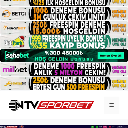
İçeriğe
atla
Menü