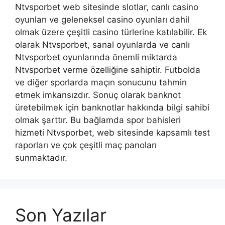
Ntvsporbet web sitesinde slotlar, canlı casino
oyunları ve geleneksel casino oyunları dahil
olmak üzere çeşitli casino türlerine katılabilir. Ek
olarak Ntvsporbet, sanal oyunlarda ve canlı
Ntvsporbet oyunlarında önemli miktarda
Ntvsporbet verme özelliğine sahiptir. Futbolda
ve diğer sporlarda maçın sonucunu tahmin
etmek imkansızdır. Sonuç olarak banknot
üretebilmek için banknotlar hakkında bilgi sahibi
olmak şarttır. Bu bağlamda spor bahisleri
hizmeti Ntvsporbet, web sitesinde kapsamlı test
raporları ve çok çeşitli maç panoları
sunmaktadır.
Son Yazılar