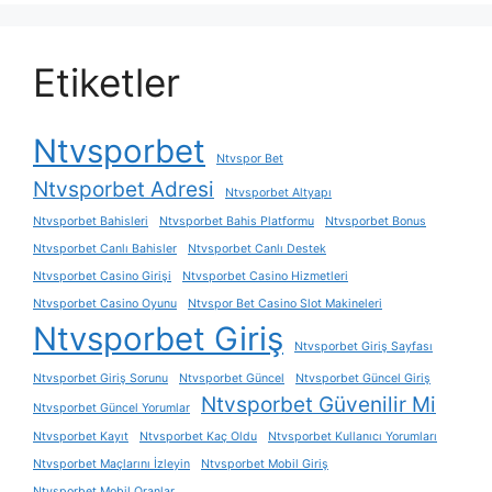
Etiketler
Ntvsporbet
Ntvspor Bet
Ntvsporbet Adresi
Ntvsporbet Altyapı
Ntvsporbet Bahisleri
Ntvsporbet Bahis Platformu
Ntvsporbet Bonus
Ntvsporbet Canlı Bahisler
Ntvsporbet Canlı Destek
Ntvsporbet Casino Girişi
Ntvsporbet Casino Hizmetleri
Ntvsporbet Casino Oyunu
Ntvspor Bet Casino Slot Makineleri
Ntvsporbet Giriş
Ntvsporbet Giriş Sayfası
Ntvsporbet Giriş Sorunu
Ntvsporbet Güncel
Ntvsporbet Güncel Giriş
Ntvsporbet Güvenilir Mi
Ntvsporbet Güncel Yorumlar
Ntvsporbet Kayıt
Ntvsporbet Kaç Oldu
Ntvsporbet Kullanıcı Yorumları
Ntvsporbet Maçlarını İzleyin
Ntvsporbet Mobil Giriş
Ntvsporbet Mobil Oranlar