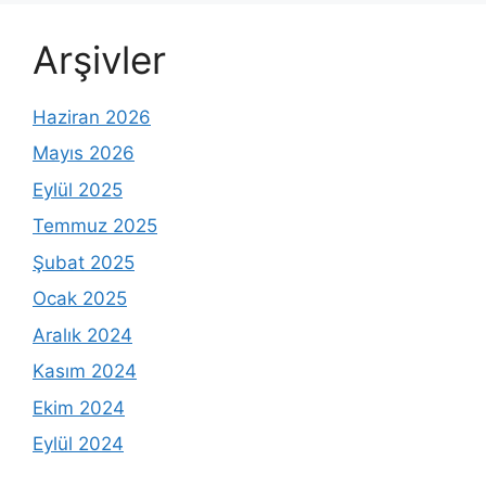
Arşivler
Haziran 2026
Mayıs 2026
Eylül 2025
Temmuz 2025
Şubat 2025
Ocak 2025
Aralık 2024
Kasım 2024
Ekim 2024
Eylül 2024