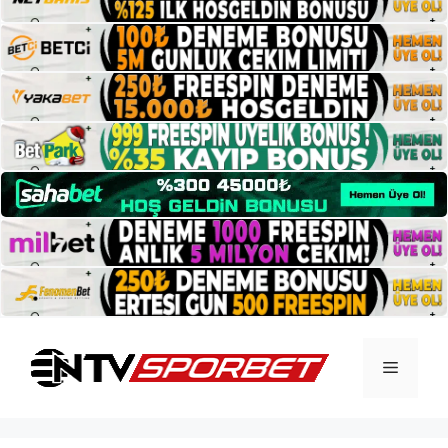
İçeriğe
atla
Menü