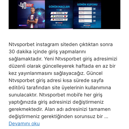
Ntvsporbet instagram siteden çıktıktan sonra
30 dakika içinde giriş yapmalarını
sağlamaktadır. Yeni Ntvsporbet giriş adresimizi
düzenli olarak güncelleyerek haftada en az bir
kez yayınlanmasını sağlayacağız. Güncel
Ntvsporbet giriş adresi kısa sürede sayfa
editörü tarafından site üyelerinin kullanımına
sunulacaktır. Ntvsporbet mobil’e her giriş
yaptığınızda giriş adresinizi değiştirmeniz
gerekmektedir. Alan adı adresinizi tamamen
değiştirmeniz gerektiğinden sorunsuz bir …
Devamını oku