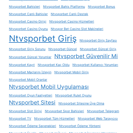
Ntvsporbet Bahisleri
Ntvsporbet Bahis Platformu
Ntvsporbet Bonus
Ntvsporbet Canlı Bahisler
Ntvsporbet Canlı Destek
Ntvsporbet Casino Girişi
Ntvsporbet Casino Hizmetleri
Ntvsporbet Casino Oyunu
Ntvspor Bet Casino Slot Makineleri
Ntvsporbet Giriş
Ntvsporbet Giriş Sayfası
Ntvsporbet Giriş Sorunu
Ntvsporbet Güncel
Ntvsporbet Güncel Giriş
Ntvsporbet Güvenilir Mi
Ntvsporbet Güncel Yorumlar
Ntvsporbet Kayıt
Ntvsporbet Kaç Oldu
Ntvsporbet Kullanıcı Yorumları
Ntvsporbet Maçlarını İzleyin
Ntvsporbet Mobil Giriş
Ntvsporbet Mobil Oranlar
Ntvsporbet Mobil Uygulaması
Ntvsporbet Oyun Faaliyetleri
Ntvsporbet Rulet Oyunu
Ntvsporbet Sitesi
Ntvsporbet Sitesine Üye Olma
Ntvsporbet Slot Girişi
Ntvsporbet Spor Bahisleri
Ntvsporbet Telegram
Ntvsporbet TV
Ntvsporbet Tüm Hizmetleri
Ntvsporbet Web Tarayıcısı
Ntvsporbet Ödeme Seçenekleri
Ntvsporbet Ödeme Yöntemi