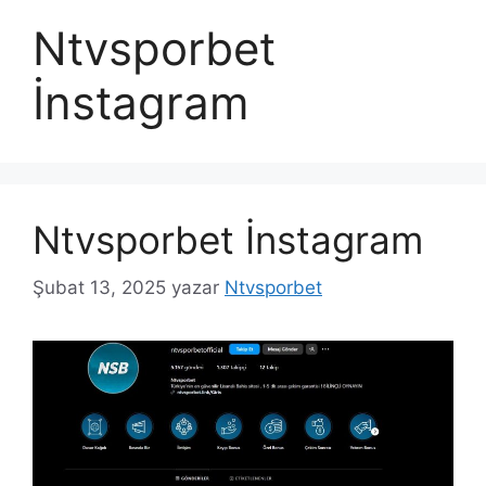
Ntvsporbet
İnstagram
Ntvsporbet İnstagram
Şubat 13, 2025
yazar
Ntvsporbet