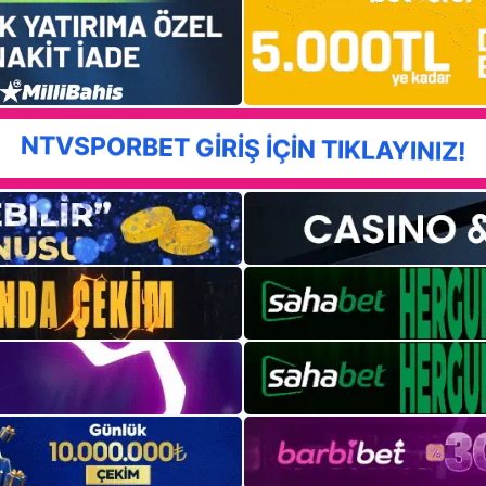
NTVSPORBET GİRİŞ İÇİN TIKLAYINIZ!