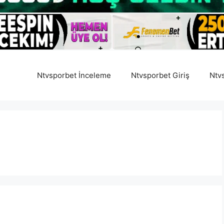
Ntvsporbet İnceleme
Ntvsporbet Giriş
Ntv