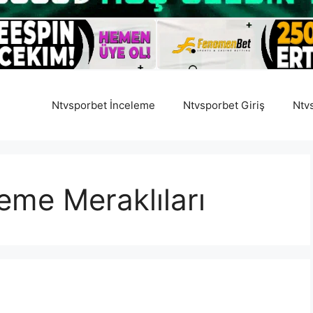
Ntvsporbet İnceleme
Ntvsporbet Giriş
Ntv
eme Meraklıları