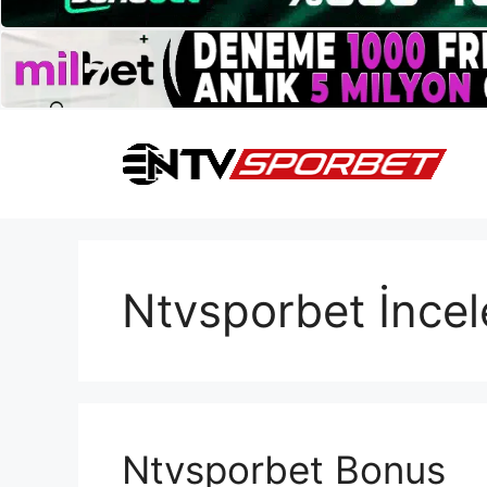
İçeriğe
atla
Ntvsporbet İncel
Ntvsporbet Bonus