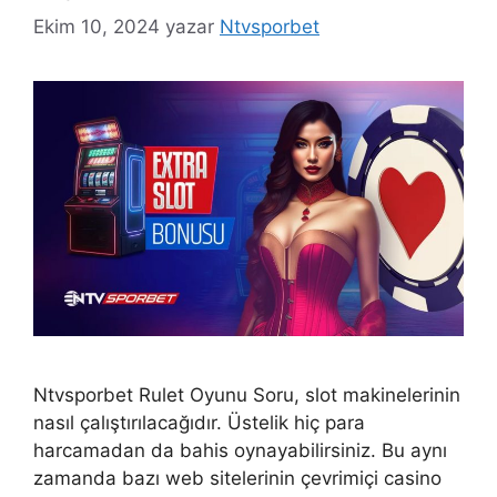
Ekim 10, 2024
yazar
Ntvsporbet
Ntvsporbet Rulet Oyunu Soru, slot makinelerinin
nasıl çalıştırılacağıdır. Üstelik hiç para
harcamadan da bahis oynayabilirsiniz. Bu aynı
zamanda bazı web sitelerinin çevrimiçi casino