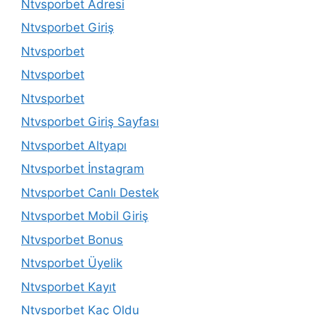
Ntvsporbet Adresi
Ntvsporbet Giriş
Ntvsporbet
Ntvsporbet
Ntvsporbet
Ntvsporbet Giriş Sayfası
Ntvsporbet Altyapı
Ntvsporbet İnstagram
Ntvsporbet Canlı Destek
Ntvsporbet Mobil Giriş
Ntvsporbet Bonus
Ntvsporbet Üyelik
Ntvsporbet Kayıt
Ntvsporbet Kaç Oldu