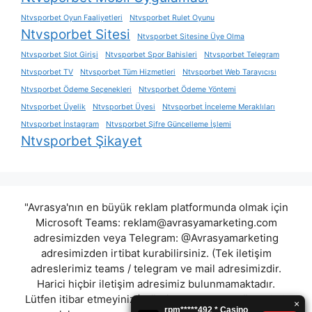
Ntvsporbet Oyun Faaliyetleri
Ntvsporbet Rulet Oyunu
Ntvsporbet Sitesi
Ntvsporbet Sitesine Üye Olma
Ntvsporbet Slot Girişi
Ntvsporbet Spor Bahisleri
Ntvsporbet Telegram
Ntvsporbet TV
Ntvsporbet Tüm Hizmetleri
Ntvsporbet Web Tarayıcısı
Ntvsporbet Ödeme Seçenekleri
Ntvsporbet Ödeme Yöntemi
Ntvsporbet Üyelik
Ntvsporbet Üyesi
Ntvsporbet İnceleme Meraklıları
Ntvsporbet İnstagram
Ntvsporbet Şifre Güncelleme İşlemi
Ntvsporbet Şikayet
"Avrasya'nın en büyük reklam platformunda olmak için
Microsoft Teams:
reklam@avrasyamarketing.com
adresimizden veya Telegram: @Avrasyamarketing
adresimizden irtibat kurabilirsiniz. (Tek iletişim
adreslerimiz teams / telegram ve mail adresimizdir.
Harici hiçbir iletişim adresimiz bulunmamaktadır.
Lütfen itibar etmeyiniz.) Türkiye yasalarına göre 7258