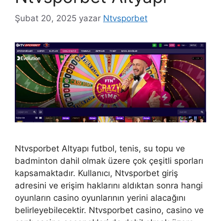
Şubat 20, 2025
yazar
Ntvsporbet
Ntvsporbet Altyapı futbol, ​​tenis, su topu ve
badminton dahil olmak üzere çok çeşitli sporları
kapsamaktadır. Kullanıcı, Ntvsporbet giriş
adresini ve erişim haklarını aldıktan sonra hangi
oyunların casino oyunlarının yerini alacağını
belirleyebilecektir. Ntvsporbet casino, casino ve