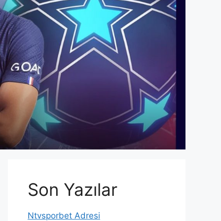
Son Yazılar
Ntvsporbet Adresi