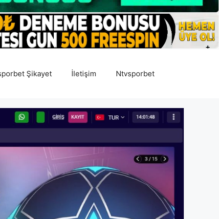
sporbet Şikayet
İletişim
Ntvsporbet