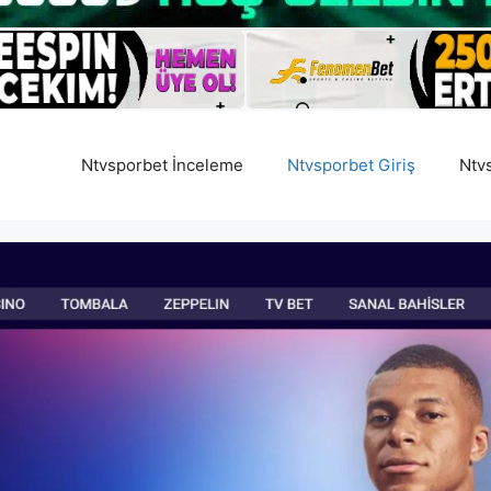
Ntvsporbet İnceleme
Ntvsporbet Giriş
Ntv