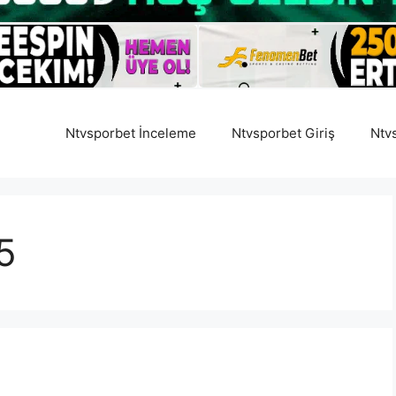
Ntvsporbet İnceleme
Ntvsporbet Giriş
Ntv
5