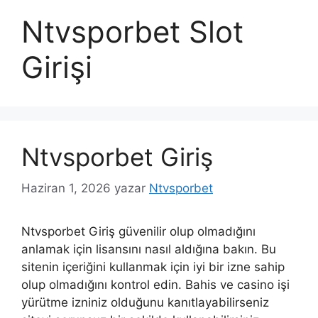
Ntvsporbet Slot
Girişi
Ntvsporbet Giriş
Haziran 1, 2026
yazar
Ntvsporbet
Ntvsporbet Giriş güvenilir olup olmadığını
anlamak için lisansını nasıl aldığına bakın. Bu
sitenin içeriğini kullanmak için iyi bir izne sahip
olup olmadığını kontrol edin. Bahis ve casino işi
yürütme izniniz olduğunu kanıtlayabilirseniz