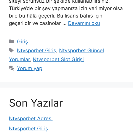
siteyi sorunsuz bir şekilde kullanabilirsiniz.
Türkiye’de bir şey yapmanıza izin verilmiyor olsa
bile bu hâlâ geçerli. Bu lisans bahis için
geçerlidir ve casinolar …
Devamını oku
Kategoriler
Giriş
Etiketler
Ntvsporbet Giriş
,
Ntvsporbet Güncel
Yorumlar
,
Ntvsporbet Slot Girişi
Yorum yap
Son Yazılar
Ntvsporbet Adresi
Ntvsporbet Giriş