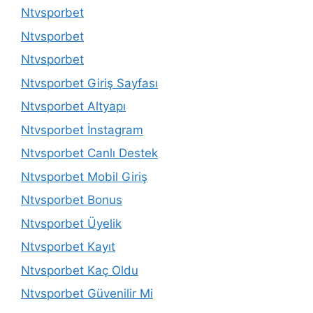
Ntvsporbet
Ntvsporbet
Ntvsporbet
Ntvsporbet Giriş Sayfası
Ntvsporbet Altyapı
Ntvsporbet İnstagram
Ntvsporbet Canlı Destek
Ntvsporbet Mobil Giriş
Ntvsporbet Bonus
Ntvsporbet Üyelik
Ntvsporbet Kayıt
Ntvsporbet Kaç Oldu
Ntvsporbet Güvenilir Mi