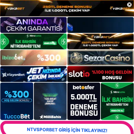
×
NTVSPORBET GİRİŞ İÇİN TIKLAYINIZ!