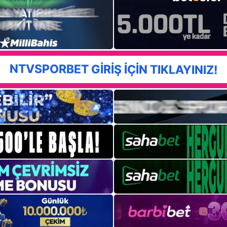
NTVSPORBET GİRİŞ İÇİN TIKLAYINIZ!