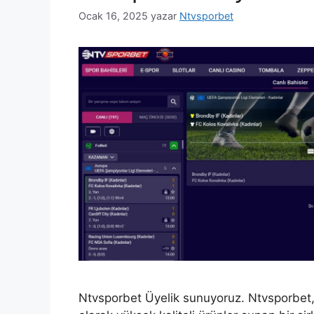
Ocak 16, 2025
yazar
Ntvsporbet
Ntvsporbet Üyelik sunuyoruz. Ntvsporbet,