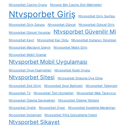
Ntvsporbet Casino Oyunu
Ntvspor Bet Casino Slot Makineleri
Ntvsporbet Giriş
Ntvsporbet Giriş Sayfası
Ntvsporbet Giriş Sorunu
Ntvsporbet Güncel
Ntvsporbet Güncel Giriş
Ntvsporbet Güvenilir Mi
Ntvsporbet Güncel Yorumlar
Ntvsporbet Kayıt
Ntvsporbet Kaç Oldu
Ntvsporbet Kullanıcı Yorumları
Ntvsporbet Maçlarını İzleyin
Ntvsporbet Mobil Giriş
Ntvsporbet Mobil Oranlar
Ntvsporbet Mobil Uygulaması
Ntvsporbet Oyun Faaliyetleri
Ntvsporbet Rulet Oyunu
Ntvsporbet Sitesi
Ntvsporbet Sitesine Üye Olma
Ntvsporbet Slot Girişi
Ntvsporbet Spor Bahisleri
Ntvsporbet Telegram
Ntvsporbet TV
Ntvsporbet Tüm Hizmetleri
Ntvsporbet Web Tarayıcısı
Ntvsporbet Ödeme Seçenekleri
Ntvsporbet Ödeme Yöntemi
Ntvsporbet Üyelik
Ntvsporbet Üyesi
Ntvsporbet İnceleme Meraklıları
Ntvsporbet İnstagram
Ntvsporbet Şifre Güncelleme İşlemi
Ntvsporbet Şikayet