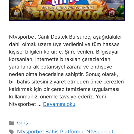
Ntvsporbet Canlı Destek Bu süreç, aşağıdakiler
dahil olmak üzere üye verilerini ve tüm hassas
kişisel bilgileri korur: c. Şifre verileri. Bilgisayar
korsanları, internette bırakılan çerezlerden
yararlanarak potansiyel zarara ve endişeye
neden olma becerisine sahiptir. Sonuç olarak,
bir bahis sitesini ziyaret etmeden önce çerezleri
kaldırmak için bir çerez temizleme uygulaması
kullanmanızı önemle tavsiye ederiz. Yeni
Ntvsporbet …
Devamını oku
Kategoriler
Giriş
Etiketler
Ntvsporbet Bahis Platformu
,
Ntvsporbet