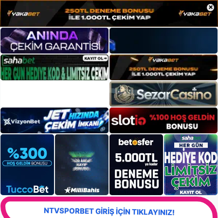
×
NTVSPORBET GİRİŞ İÇİN TIKLAYINIZ!