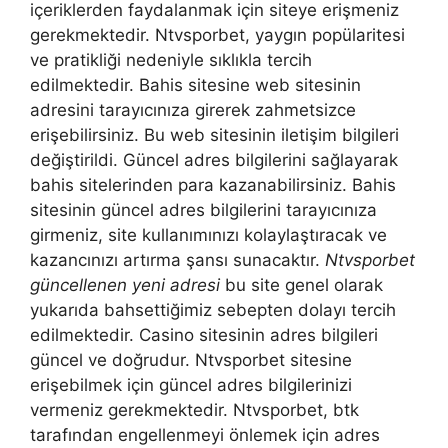
içeriklerden faydalanmak için siteye erişmeniz
gerekmektedir. Ntvsporbet, yaygın popülaritesi
ve pratikliği nedeniyle sıklıkla tercih
edilmektedir. Bahis sitesine web sitesinin
adresini tarayıcınıza girerek zahmetsizce
erişebilirsiniz. Bu web sitesinin iletişim bilgileri
değiştirildi. Güncel adres bilgilerini sağlayarak
bahis sitelerinden para kazanabilirsiniz. Bahis
sitesinin güncel adres bilgilerini tarayıcınıza
girmeniz, site kullanımınızı kolaylaştıracak ve
kazancınızı artırma şansı sunacaktır.
Ntvsporbet
güncellenen yeni adresi
bu site genel olarak
yukarıda bahsettiğimiz sebepten dolayı tercih
edilmektedir. Casino sitesinin adres bilgileri
güncel ve doğrudur. Ntvsporbet sitesine
erişebilmek için güncel adres bilgilerinizi
vermeniz gerekmektedir. Ntvsporbet, btk
tarafından engellenmeyi önlemek için adres