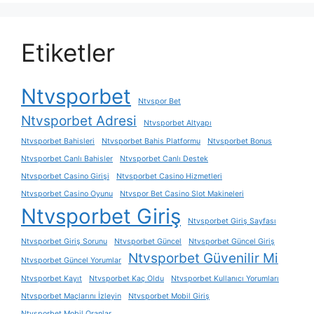
Etiketler
Ntvsporbet
Ntvspor Bet
Ntvsporbet Adresi
Ntvsporbet Altyapı
Ntvsporbet Bahisleri
Ntvsporbet Bahis Platformu
Ntvsporbet Bonus
Ntvsporbet Canlı Bahisler
Ntvsporbet Canlı Destek
Ntvsporbet Casino Girişi
Ntvsporbet Casino Hizmetleri
Ntvsporbet Casino Oyunu
Ntvspor Bet Casino Slot Makineleri
Ntvsporbet Giriş
Ntvsporbet Giriş Sayfası
Ntvsporbet Giriş Sorunu
Ntvsporbet Güncel
Ntvsporbet Güncel Giriş
Ntvsporbet Güvenilir Mi
Ntvsporbet Güncel Yorumlar
Ntvsporbet Kayıt
Ntvsporbet Kaç Oldu
Ntvsporbet Kullanıcı Yorumları
Ntvsporbet Maçlarını İzleyin
Ntvsporbet Mobil Giriş
Ntvsporbet Mobil Oranlar