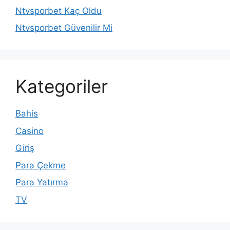
Ntvsporbet Kaç Oldu
Ntvsporbet Güvenilir Mi
Kategoriler
Bahis
Casino
Giriş
Para Çekme
Para Yatırma
TV