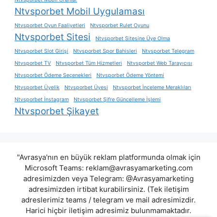
Ntvsporbet Mobil Uygulaması
Ntvsporbet Oyun Faaliyetleri
Ntvsporbet Rulet Oyunu
Ntvsporbet Sitesi
Ntvsporbet Sitesine Üye Olma
Ntvsporbet Slot Girişi
Ntvsporbet Spor Bahisleri
Ntvsporbet Telegram
Ntvsporbet TV
Ntvsporbet Tüm Hizmetleri
Ntvsporbet Web Tarayıcısı
Ntvsporbet Ödeme Seçenekleri
Ntvsporbet Ödeme Yöntemi
Ntvsporbet Üyelik
Ntvsporbet Üyesi
Ntvsporbet İnceleme Meraklıları
Ntvsporbet İnstagram
Ntvsporbet Şifre Güncelleme İşlemi
Ntvsporbet Şikayet
"Avrasya'nın en büyük reklam platformunda olmak için
Microsoft Teams:
reklam@avrasyamarketing.com
adresimizden veya Telegram: @Avrasyamarketing
adresimizden irtibat kurabilirsiniz. (Tek iletişim
adreslerimiz teams / telegram ve mail adresimizdir.
Harici hiçbir iletişim adresimiz bulunmamaktadır.