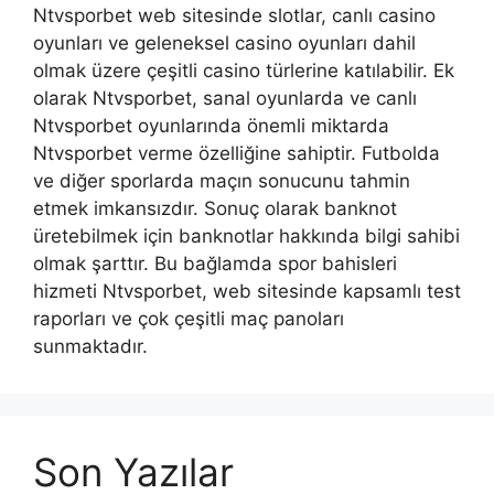
Ntvsporbet web sitesinde slotlar, canlı casino
oyunları ve geleneksel casino oyunları dahil
olmak üzere çeşitli casino türlerine katılabilir. Ek
olarak Ntvsporbet, sanal oyunlarda ve canlı
Ntvsporbet oyunlarında önemli miktarda
Ntvsporbet verme özelliğine sahiptir. Futbolda
ve diğer sporlarda maçın sonucunu tahmin
etmek imkansızdır. Sonuç olarak banknot
üretebilmek için banknotlar hakkında bilgi sahibi
olmak şarttır. Bu bağlamda spor bahisleri
hizmeti Ntvsporbet, web sitesinde kapsamlı test
raporları ve çok çeşitli maç panoları
sunmaktadır.
Son Yazılar