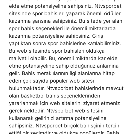
elde etme potansiyeline sahipsiniz. Ntvsporbet
sitesinde spor bahisleri yaparak önemli ödüller
kazanma şansına sahipsiniz. Bu sitede yer alan
spor bahis seçenekleri ile önemli miktarlarda
kazanma potansiyeline sahipsiniz. Giriş
yaptıktan sonra spor bahislerine katılabilirsiniz.
Bu web sitesinde spor bahisleri oldukça
maliyetli olabilir. Bu, önemli miktarda kar elde
etme potansiyeline sahip olduğunuz anlamına
gelir. Bahis meraklılarının ilgi alanlarına hitap
eden çok sayıda popüler web sitesi
bulunmaktadır. Ntvsporbet bahislerinde mevcut
olan basketbol bahis seçeneklerinden
yararlanmak için web sitelerini ziyaret etmeniz
gerekmektedir. Ntvsporbet web sitesini
kullanarak gelirinizi artırma potansiyeline
sahipsiniz. Ntvsporbet birçok bahisçinin tercih
ettiği bir seçimdir ve oldukça popülerdir. Bahis