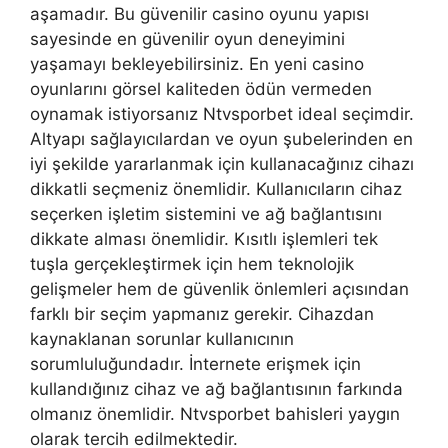
aşamadır. Bu güvenilir casino oyunu yapısı
sayesinde en güvenilir oyun deneyimini
yaşamayı bekleyebilirsiniz. En yeni casino
oyunlarını görsel kaliteden ödün vermeden
oynamak istiyorsanız Ntvsporbet ideal seçimdir.
Altyapı sağlayıcılardan ve oyun şubelerinden en
iyi şekilde yararlanmak için kullanacağınız cihazı
dikkatli seçmeniz önemlidir. Kullanıcıların cihaz
seçerken işletim sistemini ve ağ bağlantısını
dikkate alması önemlidir. Kısıtlı işlemleri tek
tuşla gerçekleştirmek için hem teknolojik
gelişmeler hem de güvenlik önlemleri açısından
farklı bir seçim yapmanız gerekir. Cihazdan
kaynaklanan sorunlar kullanıcının
sorumluluğundadır. İnternete erişmek için
kullandığınız cihaz ve ağ bağlantısının farkında
olmanız önemlidir. Ntvsporbet bahisleri yaygın
olarak tercih edilmektedir.