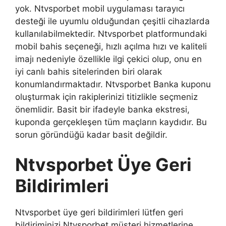
yok. Ntvsporbet mobil uygulaması tarayıcı
desteği ile uyumlu olduğundan çeşitli cihazlarda
kullanılabilmektedir. Ntvsporbet platformundaki
mobil bahis seçeneği, hızlı açılma hızı ve kaliteli
imajı nedeniyle özellikle ilgi çekici olup, onu en
iyi canlı bahis sitelerinden biri olarak
konumlandırmaktadır. Ntvsporbet Banka kuponu
oluşturmak için rakiplerinizi titizlikle seçmeniz
önemlidir. Basit bir ifadeyle banka ekstresi,
kuponda gerçekleşen tüm maçların kaydıdır. Bu
sorun göründüğü kadar basit değildir.
Ntvsporbet Üye Geri
Bildirimleri
Ntvsporbet üye geri bildirimleri lütfen geri
bildiriminizi Ntvsporbet müşteri hizmetlerine