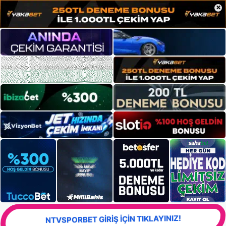
×
NTVSPORBET GİRİŞ İÇİN TIKLAYINIZ!