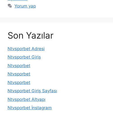
Yorum yap
Son Yazılar
Ntvsporbet Adresi
Ntvsporbet Giriş
Ntvsporbet
Ntvsporbet
Ntvsporbet
Ntvsporbet Giriş Sayfası
Ntvsporbet Altyapı
Ntvsporbet İnstagram