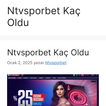
Ntvsporbet Kaç
Oldu
Ntvsporbet Kaç Oldu
Ocak 2, 2025
yazar
Ntvsporbet