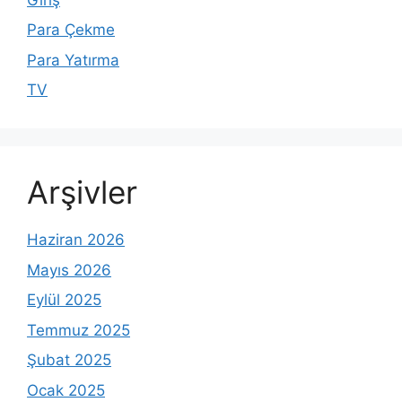
Para Çekme
Para Yatırma
TV
Arşivler
Haziran 2026
Mayıs 2026
Eylül 2025
Temmuz 2025
Şubat 2025
Ocak 2025