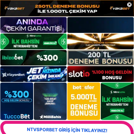
×
NTVSPORBET GİRİŞ İÇİN TIKLAYINIZ!