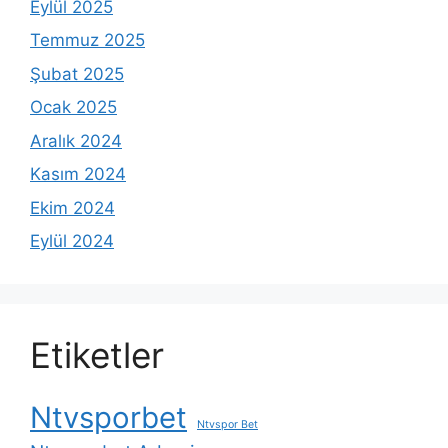
Eylül 2025
Temmuz 2025
Şubat 2025
Ocak 2025
Aralık 2024
Kasım 2024
Ekim 2024
Eylül 2024
Etiketler
Ntvsporbet
Ntvspor Bet