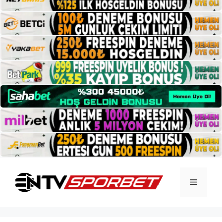
İçeriğe
atla
Menü