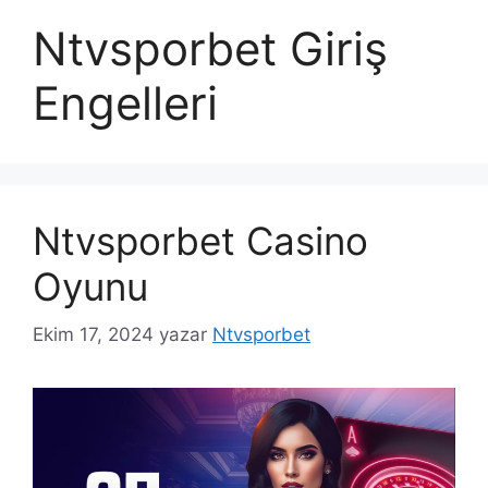
Ntvsporbet Giriş
Engelleri
Ntvsporbet Casino
Oyunu
Ekim 17, 2024
yazar
Ntvsporbet