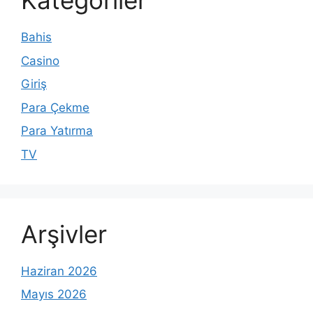
Kategoriler
Bahis
Casino
Giriş
Para Çekme
Para Yatırma
TV
Arşivler
Haziran 2026
Mayıs 2026