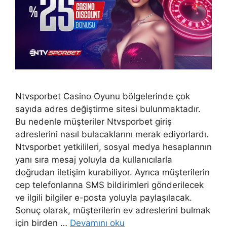
Ntvsporbet Casino Oyunu bölgelerinde çok
sayıda adres değiştirme sitesi bulunmaktadır.
Bu nedenle müşteriler Ntvsporbet giriş
adreslerini nasıl bulacaklarını merak ediyorlardı.
Ntvsporbet yetkilileri, sosyal medya hesaplarının
yanı sıra mesaj yoluyla da kullanıcılarla
doğrudan iletişim kurabiliyor. Ayrıca müşterilerin
cep telefonlarına SMS bildirimleri gönderilecek
ve ilgili bilgiler e-posta yoluyla paylaşılacak.
Sonuç olarak, müşterilerin ev adreslerini bulmak
için birden …
Devamını oku