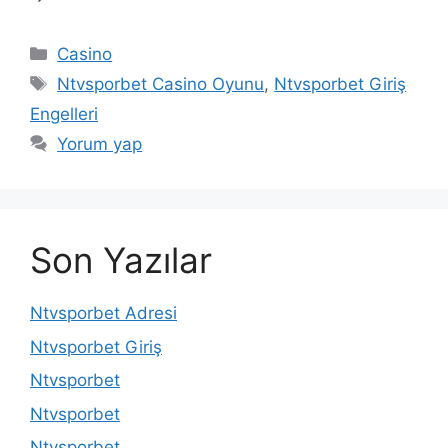
Kategoriler
Casino
Etiketler
Ntvsporbet Casino Oyunu
,
Ntvsporbet Giriş
Engelleri
Yorum yap
Son Yazılar
Ntvsporbet Adresi
Ntvsporbet Giriş
Ntvsporbet
Ntvsporbet
Ntvsporbet