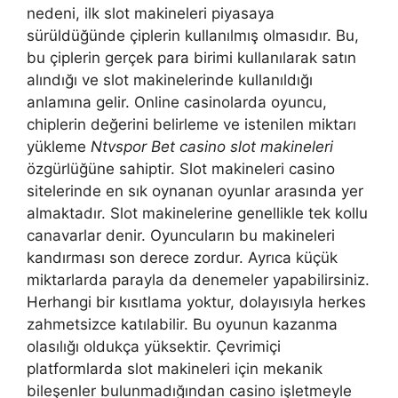
nedeni, ilk slot makineleri piyasaya
sürüldüğünde çiplerin kullanılmış olmasıdır. Bu,
bu çiplerin gerçek para birimi kullanılarak satın
alındığı ve slot makinelerinde kullanıldığı
anlamına gelir. Online casinolarda oyuncu,
chiplerin değerini belirleme ve istenilen miktarı
yükleme
Ntvspor Bet casino slot makineleri
özgürlüğüne sahiptir. Slot makineleri casino
sitelerinde en sık oynanan oyunlar arasında yer
almaktadır. Slot makinelerine genellikle tek kollu
canavarlar denir. Oyuncuların bu makineleri
kandırması son derece zordur. Ayrıca küçük
miktarlarda parayla da denemeler yapabilirsiniz.
Herhangi bir kısıtlama yoktur, dolayısıyla herkes
zahmetsizce katılabilir. Bu oyunun kazanma
olasılığı oldukça yüksektir. Çevrimiçi
platformlarda slot makineleri için mekanik
bileşenler bulunmadığından casino işletmeyle