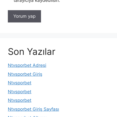
tarayıcıya kaydedilsin.
Son Yazılar
Ntvsporbet Adresi
Ntvsporbet Giriş
Ntvsporbet
Ntvsporbet
Ntvsporbet
Ntvsporbet Giriş Sayfası