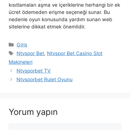
kısıtlamaları aşma ve içeriklerine herhangi bir ek
ücret ödemeden erişme seçeneği sunar. Bu
nedenle oyun konusunda yardım sunan web
sitelerine dikkat etmek önemlidir.
Kategoriler
Giriş
Etiketler
Ntvspor Bet
,
Ntvspor Bet Casino Slot
Makineleri
Ntvsporbet TV
Ntvsporbet Rulet Oyunu
Yorum yapın
Yorum