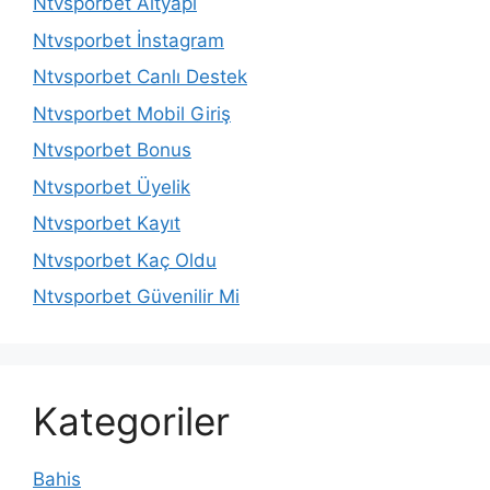
Ntvsporbet Altyapı
Ntvsporbet İnstagram
Ntvsporbet Canlı Destek
Ntvsporbet Mobil Giriş
Ntvsporbet Bonus
Ntvsporbet Üyelik
Ntvsporbet Kayıt
Ntvsporbet Kaç Oldu
Ntvsporbet Güvenilir Mi
Kategoriler
Bahis