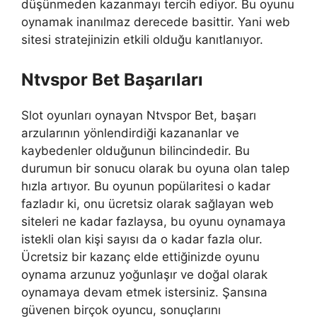
düşünmeden kazanmayı tercih ediyor. Bu oyunu
oynamak inanılmaz derecede basittir. Yani web
sitesi stratejinizin etkili olduğu kanıtlanıyor.
Ntvspor Bet Başarıları
Slot oyunları oynayan Ntvspor Bet, başarı
arzularının yönlendirdiği kazananlar ve
kaybedenler olduğunun bilincindedir. Bu
durumun bir sonucu olarak bu oyuna olan talep
hızla artıyor. Bu oyunun popülaritesi o kadar
fazladır ki, onu ücretsiz olarak sağlayan web
siteleri ne kadar fazlaysa, bu oyunu oynamaya
istekli olan kişi sayısı da o kadar fazla olur.
Ücretsiz bir kazanç elde ettiğinizde oyunu
oynama arzunuz yoğunlaşır ve doğal olarak
oynamaya devam etmek istersiniz. Şansına
güvenen birçok oyuncu, sonuçlarını