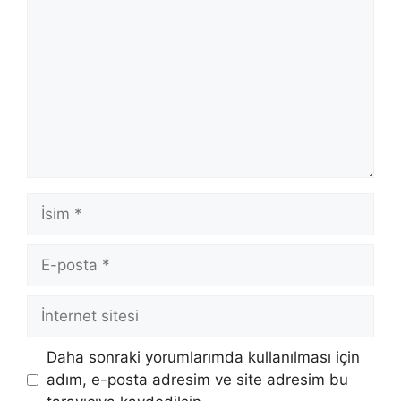
İsim
E-
posta
İnternet
sitesi
Daha sonraki yorumlarımda kullanılması için
adım, e-posta adresim ve site adresim bu