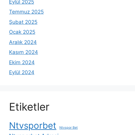
Eylül 2025
Temmuz 2025
Şubat 2025
Ocak 2025
Aralık 2024
Kasım 2024
Ekim 2024
Eylül 2024
Etiketler
Ntvsporbet
Ntvspor Bet