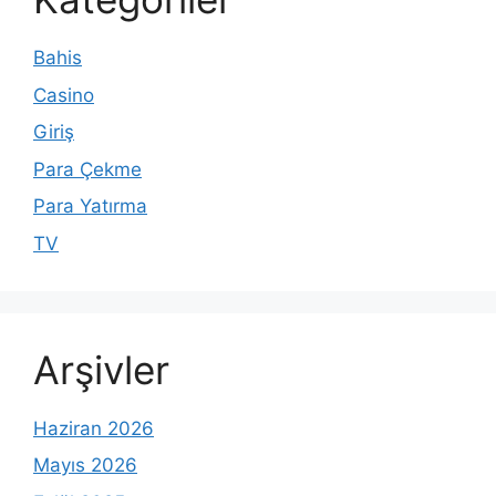
Bahis
Casino
Giriş
Para Çekme
Para Yatırma
TV
Arşivler
Haziran 2026
Mayıs 2026