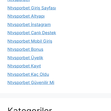
Ntvsporbet Giriş Sayfası
Ntvsporbet Altyapı
Ntvsporbet İnstagram
Ntvsporbet Canlı Destek
Ntvsporbet Mobil Giriş
Ntvsporbet Bonus
Ntvsporbet Üyelik
Ntvsporbet Kayıt
Ntvsporbet Kaç Oldu
Ntvsporbet Güvenilir Mi
Kategoriler