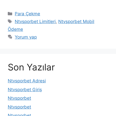
Kategoriler
Para Çekme
Etiketler
Ntvsporbet Limitleri
,
Ntvsporbet Mobil
Ödeme
Yorum yap
Son Yazılar
Ntvsporbet Adresi
Ntvsporbet Giriş
Ntvsporbet
Ntvsporbet
Ntvsporbet