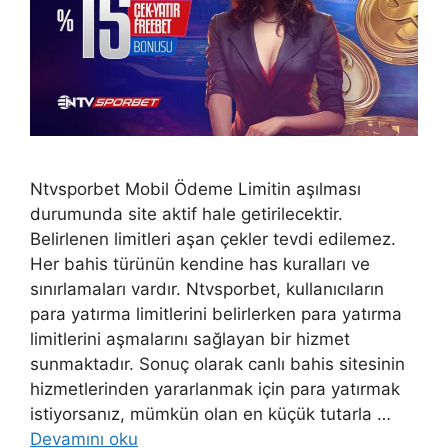
Ntvsporbet Mobil Ödeme Limitin aşılması
durumunda site aktif hale getirilecektir.
Belirlenen limitleri aşan çekler tevdi edilemez.
Her bahis türünün kendine has kuralları ve
sınırlamaları vardır. Ntvsporbet, kullanıcıların
para yatırma limitlerini belirlerken para yatırma
limitlerini aşmalarını sağlayan bir hizmet
sunmaktadır. Sonuç olarak canlı bahis sitesinin
hizmetlerinden yararlanmak için para yatırmak
istiyorsanız, mümkün olan en küçük tutarla …
Devamını oku