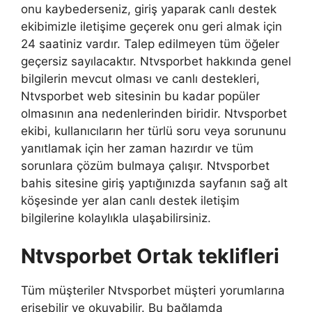
onu kaybederseniz, giriş yaparak canlı destek
ekibimizle iletişime geçerek onu geri almak için
24 saatiniz vardır. Talep edilmeyen tüm öğeler
geçersiz sayılacaktır. Ntvsporbet hakkında genel
bilgilerin mevcut olması ve canlı destekleri,
Ntvsporbet web sitesinin bu kadar popüler
olmasının ana nedenlerinden biridir. Ntvsporbet
ekibi, kullanıcıların her türlü soru veya sorununu
yanıtlamak için her zaman hazırdır ve tüm
sorunlara çözüm bulmaya çalışır. Ntvsporbet
bahis sitesine giriş yaptığınızda sayfanın sağ alt
köşesinde yer alan canlı destek iletişim
bilgilerine kolaylıkla ulaşabilirsiniz.
Ntvsporbet Ortak teklifleri
Tüm müşteriler Ntvsporbet müşteri yorumlarına
erişebilir ve okuyabilir. Bu bağlamda