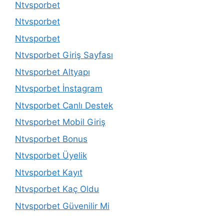
Ntvsporbet
Ntvsporbet
Ntvsporbet
Ntvsporbet Giriş Sayfası
Ntvsporbet Altyapı
Ntvsporbet İnstagram
Ntvsporbet Canlı Destek
Ntvsporbet Mobil Giriş
Ntvsporbet Bonus
Ntvsporbet Üyelik
Ntvsporbet Kayıt
Ntvsporbet Kaç Oldu
Ntvsporbet Güvenilir Mi