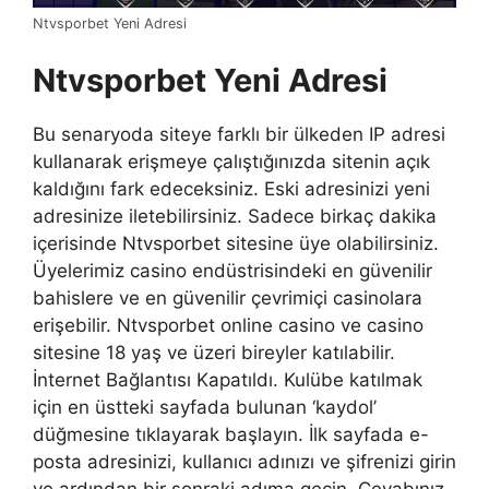
Ntvsporbet Yeni Adresi
Ntvsporbet Yeni Adresi
Bu senaryoda siteye farklı bir ülkeden IP adresi
kullanarak erişmeye çalıştığınızda sitenin açık
kaldığını fark edeceksiniz. Eski adresinizi yeni
adresinize iletebilirsiniz. Sadece birkaç dakika
içerisinde Ntvsporbet sitesine üye olabilirsiniz.
Üyelerimiz casino endüstrisindeki en güvenilir
bahislere ve en güvenilir çevrimiçi casinolara
erişebilir. Ntvsporbet online casino ve casino
sitesine 18 yaş ve üzeri bireyler katılabilir.
İnternet Bağlantısı Kapatıldı. Kulübe katılmak
için en üstteki sayfada bulunan ‘kaydol’
düğmesine tıklayarak başlayın. İlk sayfada e-
posta adresinizi, kullanıcı adınızı ve şifrenizi girin
ve ardından bir sonraki adıma geçin. Cevabınız