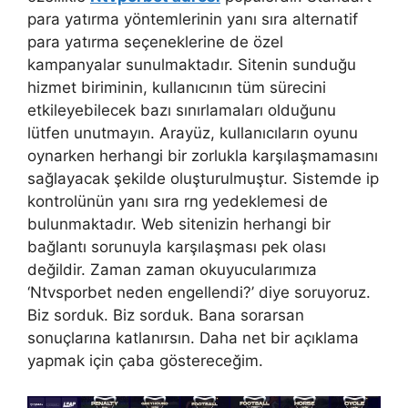
para yatırma yöntemlerinin yanı sıra alternatif
para yatırma seçeneklerine de özel
kampanyalar sunulmaktadır. Sitenin sunduğu
hizmet biriminin, kullanıcının tüm sürecini
etkileyebilecek bazı sınırlamaları olduğunu
lütfen unutmayın. Arayüz, kullanıcıların oyunu
oynarken herhangi bir zorlukla karşılaşmamasını
sağlayacak şekilde oluşturulmuştur. Sistemde ip
kontrolünün yanı sıra rng yedeklemesi de
bulunmaktadır. Web sitenizin herhangi bir
bağlantı sorunuyla karşılaşması pek olası
değildir. Zaman zaman okuyucularımıza
‘Ntvsporbet neden engellendi?’ diye soruyoruz.
Biz sorduk. Biz sorduk. Bana sorarsan
sonuçlarına katlanırsın. Daha net bir açıklama
yapmak için çaba göstereceğim.