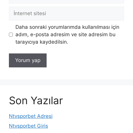
posta
İnternet
sitesi
Daha sonraki yorumlarımda kullanılması için
adım, e-posta adresim ve site adresim bu
tarayıcıya kaydedilsin.
Son Yazılar
Ntvsporbet Adresi
Ntvsporbet Giriş