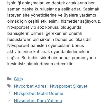
işbirliği anlaşmaları ve destek ortaklarına her
zaman başka kuruluşlar da eşlik eder. Katılmak
isteyen site yöneticilerine ve üyelere yardımcı
olmak için çeşitli etkileşimli hizmetler sağlıyoruz.
Ntvsporbet vip söz konusu olduğunda
bahisçilerin bilmesi gereken en önemli
hususlardan biri şirketin bonus politikasıdır.
Ntvsporbet bahisleri oyuncuların bonus
aktivitelerine katılarak oyunda ilerlemelerini
sağlar. Bu bahis şirketinin bonus promosyonu
kesintisiz olarak devam edecektir.
Kategoriler
Giriş
Etiketler
Ntvporbet Adresi
,
Ntvsporbet Şikayet
Ntvsporbet Mobil Ödeme
Ntvsporbet Para Yatırma