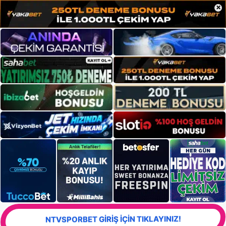
×
NTVSPORBET GİRİŞ İÇİN TIKLAYINIZ!