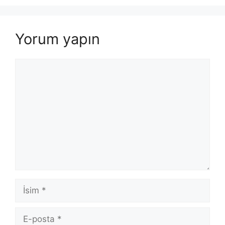
Yorum yapın
Yorum
İsim
E-