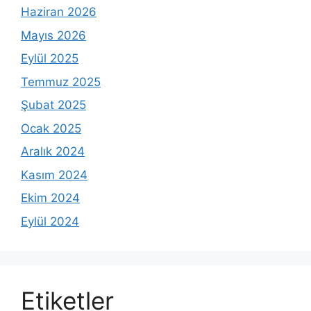
Haziran 2026
Mayıs 2026
Eylül 2025
Temmuz 2025
Şubat 2025
Ocak 2025
Aralık 2024
Kasım 2024
Ekim 2024
Eylül 2024
Etiketler