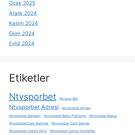
Ocak 2025
Aralık 2024
Kasım 2024
Ekim 2024
Eylül 2024
Etiketler
Ntvsporbet
Ntvspor Bet
Ntvsporbet Adresi
Ntvsporbet Altyapı
Ntvsporbet Bahisleri
Ntvsporbet Bahis Platformu
Ntvsporbet Bonus
Ntvsporbet Canlı Bahisler
Ntvsporbet Canlı Destek
Ntvsporbet Casino Girişi
Ntvsporbet Casino Hizmetleri