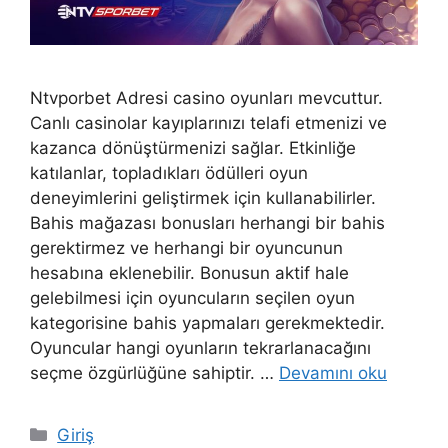
Ntvporbet Adresi casino oyunları mevcuttur.
Canlı casinolar kayıplarınızı telafi etmenizi ve
kazanca dönüştürmenizi sağlar. Etkinliğe
katılanlar, topladıkları ödülleri oyun
deneyimlerini geliştirmek için kullanabilirler.
Bahis mağazası bonusları herhangi bir bahis
gerektirmez ve herhangi bir oyuncunun
hesabına eklenebilir. Bonusun aktif hale
gelebilmesi için oyuncuların seçilen oyun
kategorisine bahis yapmaları gerekmektedir.
Oyuncular hangi oyunların tekrarlanacağını
seçme özgürlüğüne sahiptir. …
Devamını oku
Kategoriler
Giriş