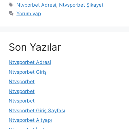
Etiketler
Ntvporbet Adresi
,
Ntvsporbet Şikayet
Yorum yap
Son Yazılar
Ntvsporbet Adresi
Ntvsporbet Giriş
Ntvsporbet
Ntvsporbet
Ntvsporbet
Ntvsporbet Giriş Sayfası
Ntvsporbet Altyapı