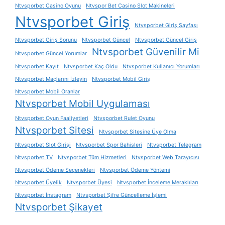
Ntvsporbet Casino Oyunu
Ntvspor Bet Casino Slot Makineleri
Ntvsporbet Giriş
Ntvsporbet Giriş Sayfası
Ntvsporbet Giriş Sorunu
Ntvsporbet Güncel
Ntvsporbet Güncel Giriş
Ntvsporbet Güvenilir Mi
Ntvsporbet Güncel Yorumlar
Ntvsporbet Kayıt
Ntvsporbet Kaç Oldu
Ntvsporbet Kullanıcı Yorumları
Ntvsporbet Maçlarını İzleyin
Ntvsporbet Mobil Giriş
Ntvsporbet Mobil Oranlar
Ntvsporbet Mobil Uygulaması
Ntvsporbet Oyun Faaliyetleri
Ntvsporbet Rulet Oyunu
Ntvsporbet Sitesi
Ntvsporbet Sitesine Üye Olma
Ntvsporbet Slot Girişi
Ntvsporbet Spor Bahisleri
Ntvsporbet Telegram
Ntvsporbet TV
Ntvsporbet Tüm Hizmetleri
Ntvsporbet Web Tarayıcısı
Ntvsporbet Ödeme Seçenekleri
Ntvsporbet Ödeme Yöntemi
Ntvsporbet Üyelik
Ntvsporbet Üyesi
Ntvsporbet İnceleme Meraklıları
Ntvsporbet İnstagram
Ntvsporbet Şifre Güncelleme İşlemi
Ntvsporbet Şikayet