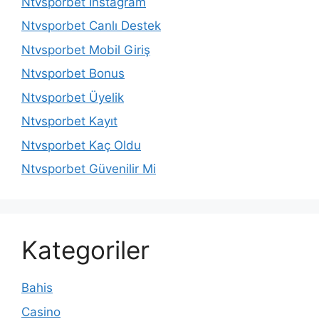
Ntvsporbet İnstagram
Ntvsporbet Canlı Destek
Ntvsporbet Mobil Giriş
Ntvsporbet Bonus
Ntvsporbet Üyelik
Ntvsporbet Kayıt
Ntvsporbet Kaç Oldu
Ntvsporbet Güvenilir Mi
Kategoriler
Bahis
Casino